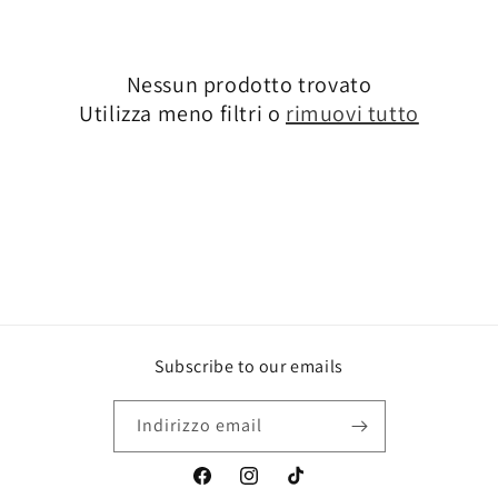
e
z
Nessun prodotto trovato
i
Utilizza meno filtri o
rimuovi tutto
o
n
e
:
Subscribe to our emails
Indirizzo email
Facebook
Instagram
TikTok