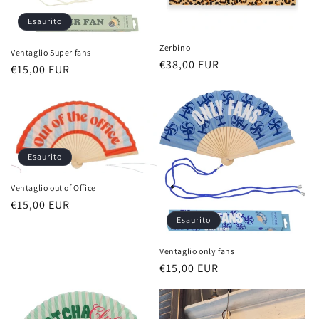
Esaurito
Zerbino
Ventaglio Super fans
Prezzo
€38,00 EUR
Prezzo
€15,00 EUR
di
di
listino
listino
Esaurito
Ventaglio out of Office
Prezzo
€15,00 EUR
di
Esaurito
listino
Ventaglio only fans
Prezzo
€15,00 EUR
di
listino