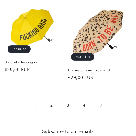
listino
Esaurito
Esaurito
Ombrello fucking rain
Prezzo
€29,00 EUR
Ombrello Born to be wild
di
Prezzo
€29,00 EUR
listino
di
listino
1
2
3
4
Subscribe to our emails