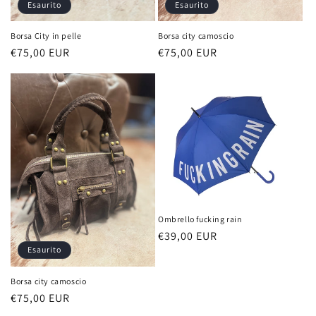
Esaurito
Esaurito
Borsa City in pelle
Borsa city camoscio
Prezzo
€75,00 EUR
Prezzo
€75,00 EUR
di
di
listino
listino
Ombrello fucking rain
Prezzo
€39,00 EUR
Esaurito
di
listino
Borsa city camoscio
Prezzo
€75,00 EUR
di