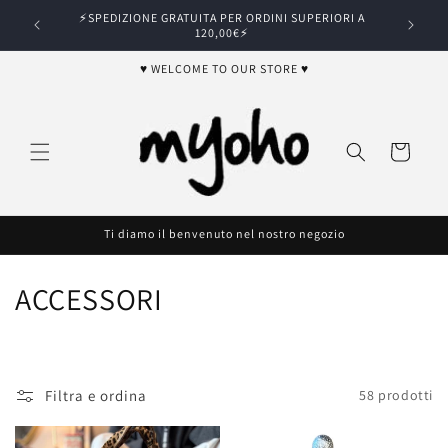
Vai
⚡️SPEDIZIONE GRATUITA PER ORDINI SUPERIORI A
direttamente
0,00€⚡️
120,00€⚡️
ai contenuti
♥️ WELCOME TO OUR STORE ♥️
Carrello
Ti diamo il benvenuto nel nostro negozio
C
ACCESSORI
o
l
Filtra e ordina
58 prodotti
l