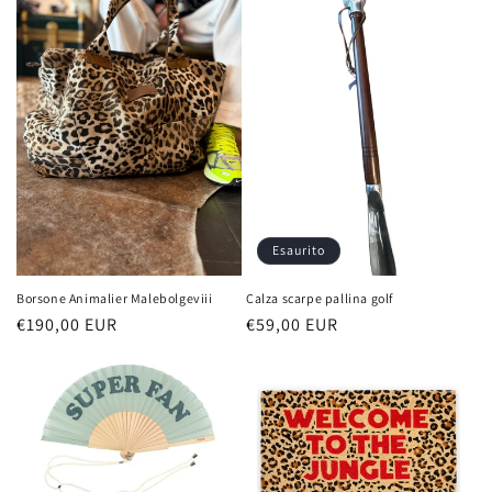
e
z
i
o
n
e
:
Esaurito
Borsone Animalier Malebolgeviii
Calza scarpe pallina golf
Prezzo
€190,00 EUR
Prezzo
€59,00 EUR
di
di
listino
listino